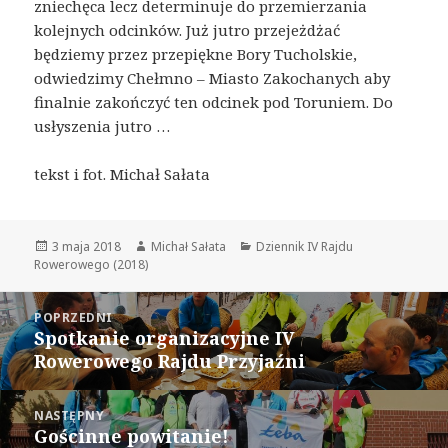
zniechęca lecz determinuje do przemierzania
kolejnych odcinków. Już jutro przejeżdżać
będziemy przez przepiękne Bory Tucholskie,
odwiedzimy Chełmno – Miasto Zakochanych aby
finalnie zakończyć ten odcinek pod Toruniem. Do
usłyszenia jutro …
tekst i fot. Michał Sałata
Data
Autor
Kategorie
3 maja 2018
Michał Sałata
Dziennik IV Rajdu
publikacji
Rowerowego (2018)
Nawigacja
POPRZEDNI
wpisu
Spotkanie organizacyjne IV
Poprzedni
Rowerowego Rajdu Przyjaźni
wpis:
NASTĘPNY
Gościnne powitanie!
Następny