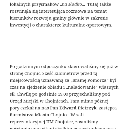
lokalnych przysmaków „
na słodko
„. Tutaj także
rozwinęła się interesująca rozmowa na temat
kierunków rozwoju gminy głównie w zakresie
inwestycji o charakterze kulturalno-sportowym.
Po godzinnym odpoczynku skierowaliśmy się już w
stronę Chojnic. Sześć kilometrów przed tą
miejscowością uznawaną za „Bramę Pomorza” był
czas na zjedzenie obiadu i „naładowanie” własnych
sił. Chwilę po godzinie 19.00 przyjechaliśmy pod
Urząd Miejski w Chojnicach. Tam mimo późnej
pory czekał na nas Pan
Edward Pietrzyk
, zastępca
Burmistrza Miasta Chojnice. W sali
reprezentacyjnej UM Chojnice, zostaliśmy
gościnnie przywitani słodkim poczęstunkiem oraz