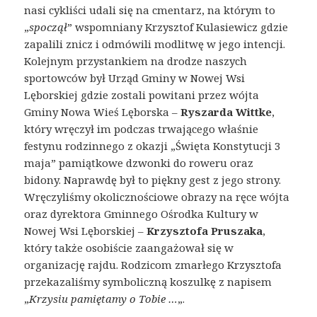
nasi cykliści udali się na cmentarz, na którym to
„
spoczął
” wspomniany Krzysztof Kulasiewicz gdzie
zapalili znicz i odmówili modlitwę w jego intencji.
Kolejnym przystankiem na drodze naszych
sportowców był Urząd Gminy w Nowej Wsi
Lęborskiej gdzie zostali powitani przez wójta
Gminy Nowa Wieś Lęborska –
Ryszarda Wittke
,
który wręczył im podczas trwającego właśnie
festynu rodzinnego z okazji „Święta Konstytucji 3
maja” pamiątkowe dzwonki do roweru oraz
bidony. Naprawdę był to piękny gest z jego strony.
Wręczyliśmy okolicznościowe obrazy na ręce wójta
oraz dyrektora Gminnego Ośrodka Kultury w
Nowej Wsi Lęborskiej –
Krzysztofa Pruszaka
,
który także osobiście zaangażował się w
organizację rajdu. Rodzicom zmarłego Krzysztofa
przekazaliśmy symboliczną koszulkę z napisem
„
Krzysiu pamiętamy o Tobie …
„.