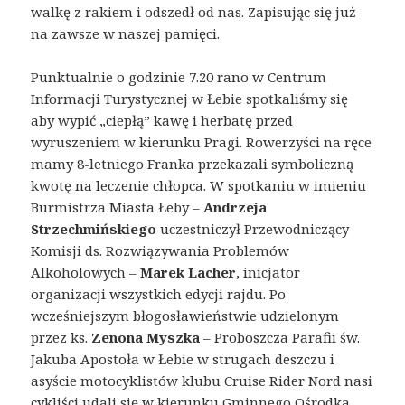
walkę z rakiem i odszedł od nas. Zapisując się już
na zawsze w naszej pamięci.
Punktualnie o godzinie 7.20 rano w Centrum
Informacji Turystycznej w Łebie spotkaliśmy się
aby wypić „ciepłą” kawę i herbatę przed
wyruszeniem w kierunku Pragi. Rowerzyści na ręce
mamy 8-letniego Franka przekazali symboliczną
kwotę na leczenie chłopca. W spotkaniu w imieniu
Burmistrza Miasta Łeby –
Andrzeja
Strzechmińskiego
uczestniczył Przewodniczący
Komisji ds. Rozwiązywania Problemów
Alkoholowych –
Marek Lacher
, inicjator
organizacji wszystkich edycji rajdu. Po
wcześniejszym błogosławieństwie udzielonym
przez ks.
Zenona Myszka
–
Proboszcza Parafii św.
Jakuba Apostoła w Łebie w strugach deszczu i
asyście motocyklistów klubu Cruise Rider Nord nasi
cykliści udali się w kierunku Gminnego Ośrodka